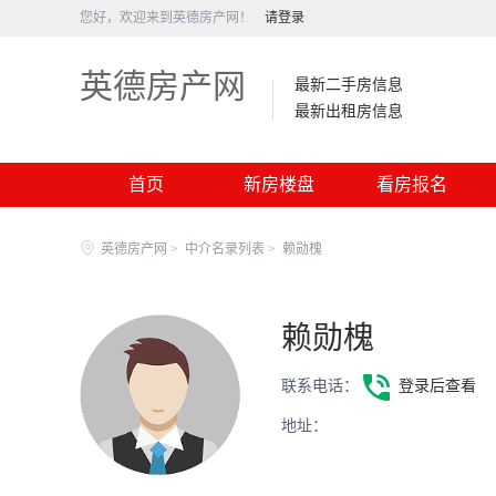
您好，欢迎来到英德房产网！
请登录
英德房产网
最新二手房信息
最新出租房信息
首页
新房楼盘
看房报名
英德房产网
>
中介名录列表
>
赖勋槐
赖勋槐
联系电话：
登录后查看
地址：