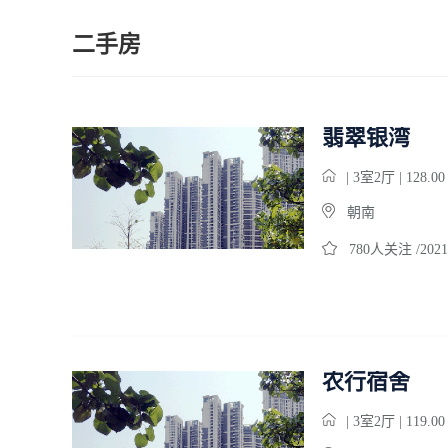
二手房
翡翠银湾
| 3室2厅 | 128.0
朝南
780人关注 /2021
农行宿舍
| 3室2厅 | 119.0