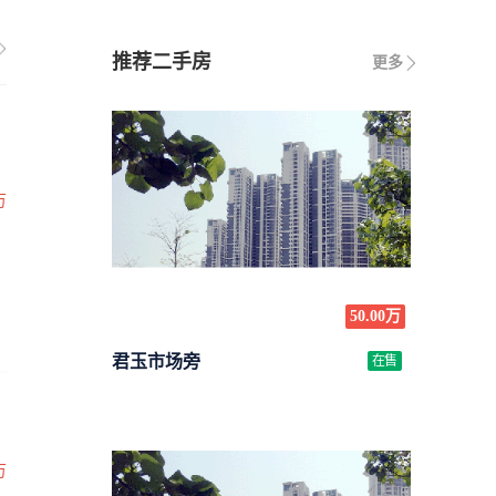
推荐二手房
更多
万
50.00万
君玉市场旁
在售
万