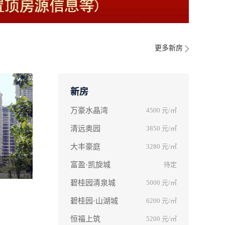
更多新房
新房
万豪水晶湾
4500
元/㎡
清远奥园
3850
元/㎡
大丰豪庭
3280
元/㎡
富盈·凯旋城
待定
碧桂园清泉城
5000
元/㎡
碧桂园·山湖城
6200
元/㎡
恒福上筑
5200
元/㎡