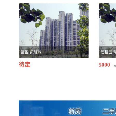
富盈·凯旋城
碧桂园
待定
5000