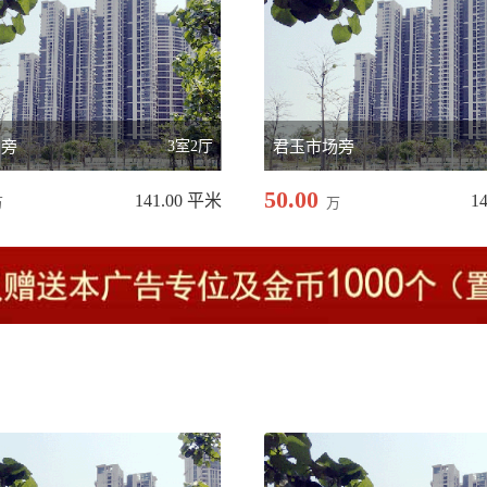
场旁
3室2厅
君玉市场旁
50.00
141.00 平米
1
万
万