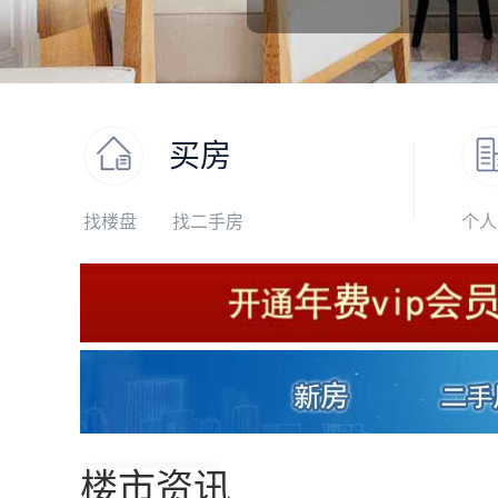
买房
找楼盘
找二手房
个人
楼市资讯