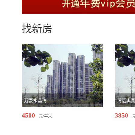
找新房
万豪水晶湾
清远奥
4500
3850
元/平米