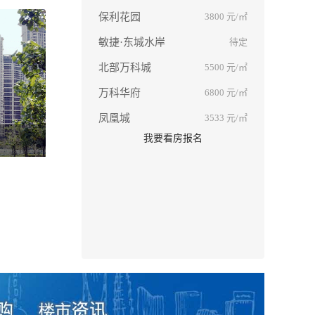
保利花园
3800
元/㎡
敏捷·东城水岸
待定
北部万科城
5500
元/㎡
万科华府
6800
元/㎡
凤凰城
3533
元/㎡
我要看房报名