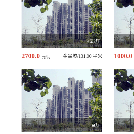
4室2厅
2700.0
1000.0
金鑫城/131.00 平米
元/月
室厅