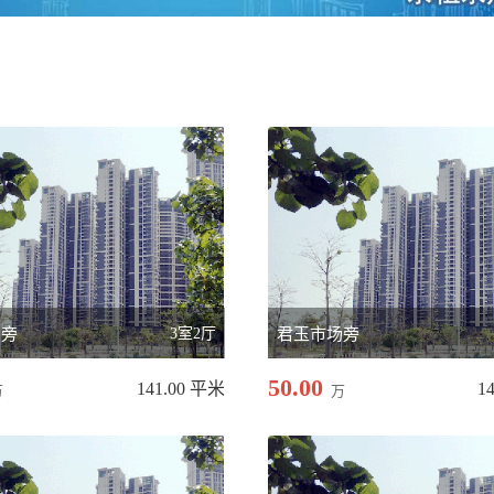
场旁
3室2厅
君玉市场旁
50.00
141.00 平米
1
万
万