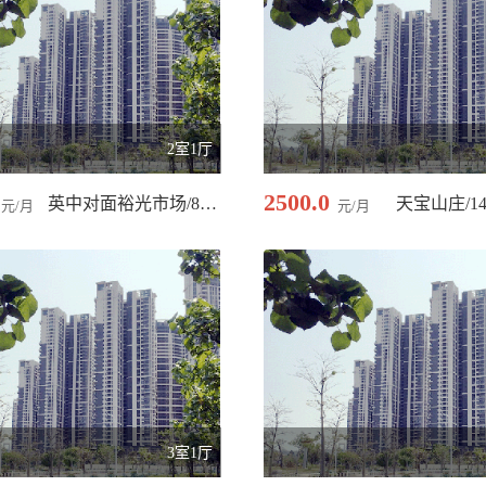
2室1厅
2500.0
英中对面裕光市场/80.00 平米
天宝山庄/14
元/月
元/月
3室1厅