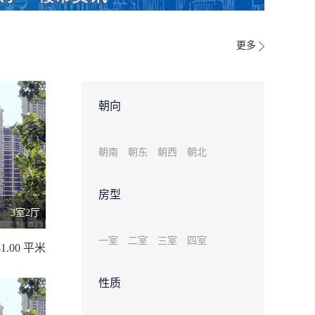
更多
朝向
朝南
朝东
朝西
朝北
房型
3室2厅
一室
二室
三室
四室
41.00 平米
性质